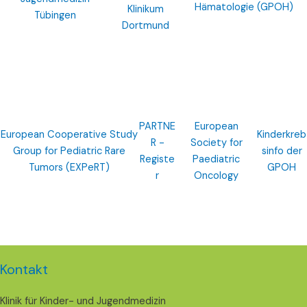
Hämatologie (GPOH)
Klinikum
Tübingen
Dortmund
PARTNE
European
European Cooperative Study
Kinderkreb
R -
Society for
Group for Pediatric Rare
sinfo der
Registe
Paediatric
Tumors (EXPeRT)
GPOH
r
Oncology
Kontakt
Klinik für Kinder- und Jugendmedizin